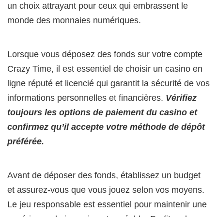
un choix attrayant pour ceux qui embrassent le
monde des monnaies numériques.
Lorsque vous déposez des fonds sur votre compte
Crazy Time, il est essentiel de choisir un casino en
ligne réputé et licencié qui garantit la sécurité de vos
informations personnelles et financières.
Vérifiez
toujours les options de paiement du casino et
confirmez qu’il accepte votre méthode de dépôt
préférée.
Avant de déposer des fonds, établissez un budget
et assurez-vous que vous jouez selon vos moyens.
Le jeu responsable est essentiel pour maintenir une