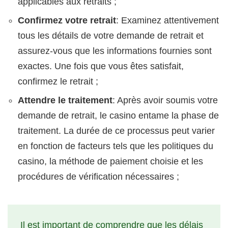
applicables aux retraits ;
Confirmez votre retrait
: Examinez attentivement
tous les détails de votre demande de retrait et
assurez-vous que les informations fournies sont
exactes. Une fois que vous êtes satisfait,
confirmez le retrait ;
Attendre le traitement
: Après avoir soumis votre
demande de retrait, le casino entame la phase de
traitement. La durée de ce processus peut varier
en fonction de facteurs tels que les politiques du
casino, la méthode de paiement choisie et les
procédures de vérification nécessaires ;
Il est important de comprendre que les délais