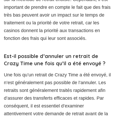
important de prendre en compte le fait que des frais
très bas peuvent avoir un impact sur le temps de
traitement ou la priorité de votre retrait, car les
casinos donnent la priorité aux transactions en
fonction des frais qui leur sont associés.
Est-il possible d’annuler un retrait de
Crazy Time une fois qu’il a été envoyé ?
Une fois qu’un retrait de Crazy Time a été envoyé, il
n’est généralement pas possible de l’annuler. Les
retraits sont généralement traités rapidement afin
d’assurer des transferts efficaces et rapides. Par
conséquent, il est essentiel d’examiner
attentivement votre demande de retrait avant de la