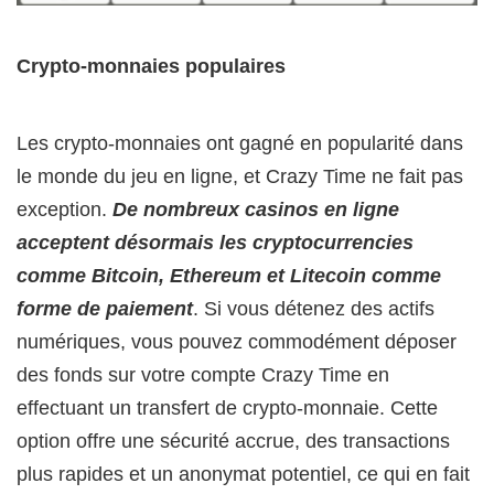
Crypto-monnaies populaires
Les crypto-monnaies ont gagné en popularité dans
le monde du jeu en ligne, et Crazy Time ne fait pas
exception.
De nombreux casinos en ligne
acceptent désormais les cryptocurrencies
comme Bitcoin, Ethereum et Litecoin comme
forme de paiement
. Si vous détenez des actifs
numériques, vous pouvez commodément déposer
des fonds sur votre compte Crazy Time en
effectuant un transfert de crypto-monnaie. Cette
option offre une sécurité accrue, des transactions
plus rapides et un anonymat potentiel, ce qui en fait