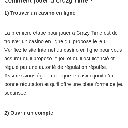
Comment jouer à Crazy Time ?
1) Trouver un casino en ligne
La première étape pour jouer à Crazy Time est de
trouver un casino en ligne qui propose le jeu.
Vérifiez le site Internet du casino en ligne pour vous
assurer qu’il propose le jeu et qu’il est licencié et
régulé par une autorité de régulation réputée.
Assurez-vous également que le casino jouit d’une
bonne réputation et qu’il offre une plate-forme de jeu
sécurisée.
2) Ouvrir un compte