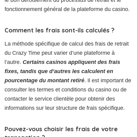
le bon déroulement du processus de retrait et le
fonctionnement général de la plateforme du casino.
Comment les frais sont-ils calculés ?
La méthode spécifique de calcul des frais de retrait
du Crazy Time peut varier d’une plateforme à
l’autre.
Certains casinos appliquent des frais
fixes, tandis que d’autres les calculent en
pourcentage du montant retiré
. Il est important de
consulter les termes et conditions du casino ou de
contacter le service clientèle pour obtenir des
informations sur leur structure de frais spécifique.
Pouvez-vous choisir les frais de votre