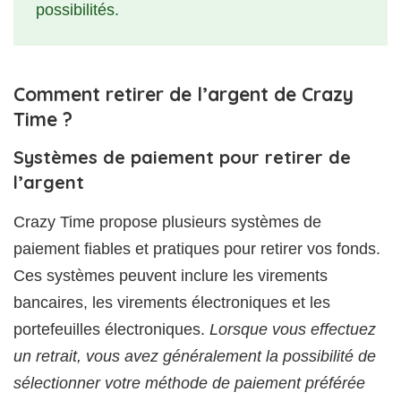
possibilités.
Comment retirer de l’argent de Crazy
Time ?
Systèmes de paiement pour retirer de
l’argent
Crazy Time propose plusieurs systèmes de
paiement fiables et pratiques pour retirer vos fonds.
Ces systèmes peuvent inclure les virements
bancaires, les virements électroniques et les
portefeuilles électroniques.
Lorsque vous effectuez
un retrait, vous avez généralement la possibilité de
sélectionner votre méthode de paiement préférée