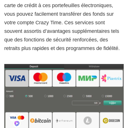
carte de crédit à ces portefeuilles électroniques,
vous pouvez facilement transférer des fonds sur
votre compte Crazy Time. Ces services sont
souvent assortis d’avantages supplémentaires tels
que des fonctions de sécurité renforcées, des
retraits plus rapides et des programmes de fidélité.