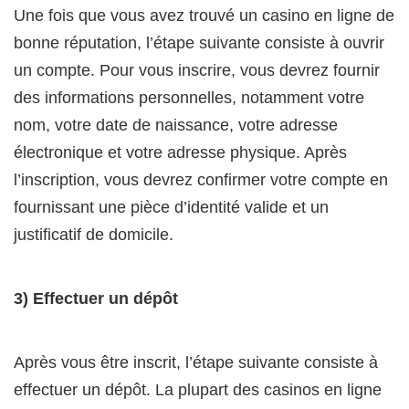
Une fois que vous avez trouvé un casino en ligne de
bonne réputation, l’étape suivante consiste à ouvrir
un compte. Pour vous inscrire, vous devrez fournir
des informations personnelles, notamment votre
nom, votre date de naissance, votre adresse
électronique et votre adresse physique. Après
l’inscription, vous devrez confirmer votre compte en
fournissant une pièce d’identité valide et un
justificatif de domicile.
3) Effectuer un dépôt
Après vous être inscrit, l’étape suivante consiste à
effectuer un dépôt. La plupart des casinos en ligne