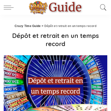
Crazy Time Guide
>
Dépôt et retrait en un temps record
Dépôt et retrait en un temps
record