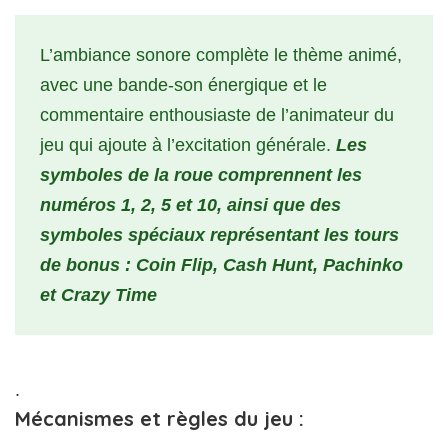
L’ambiance sonore complète le thème animé,
avec une bande-son énergique et le
commentaire enthousiaste de l’animateur du
jeu qui ajoute à l’excitation générale.
Les
symboles de la roue comprennent les
numéros 1, 2, 5 et 10, ainsi que des
symboles spéciaux représentant les tours
de bonus : Coin Flip, Cash Hunt, Pachinko
et Crazy Time
.
Mécanismes et règles du jeu :