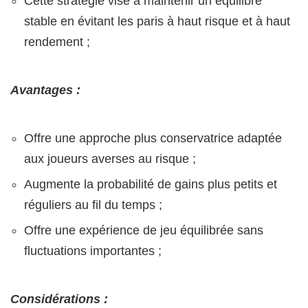
Cette stratégie vise à maintenir un équilibre
stable en évitant les paris à haut risque et à haut
rendement ;
Avantages :
Offre une approche plus conservatrice adaptée
aux joueurs averses au risque ;
Augmente la probabilité de gains plus petits et
réguliers au fil du temps ;
Offre une expérience de jeu équilibrée sans
fluctuations importantes ;
Considérations :