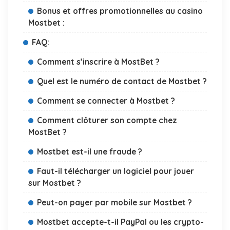
Bonus et offres promotionnelles au casino
Mostbet :
FAQ:
Comment s’inscrire à MostBet ?
Quel est le numéro de contact de Mostbet ?
Comment se connecter à Mostbet ?
Comment clôturer son compte chez
MostBet ?
Mostbet est-il une fraude ?
Faut-il télécharger un logiciel pour jouer
sur Mostbet ?
Peut-on payer par mobile sur Mostbet ?
Mostbet accepte-t-il PayPal ou les crypto-