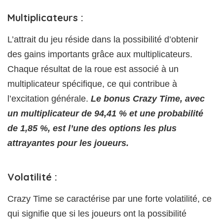
Multiplicateurs :
L’attrait du jeu réside dans la possibilité d’obtenir
des gains importants grâce aux multiplicateurs.
Chaque résultat de la roue est associé à un
multiplicateur spécifique, ce qui contribue à
l’excitation générale.
Le bonus Crazy Time, avec
un multiplicateur de 94,41 % et une probabilité
de 1,85 %, est l’une des options les plus
attrayantes pour les joueurs.
Volatilité :
Crazy Time se caractérise par une forte volatilité, ce
qui signifie que si les joueurs ont la possibilité