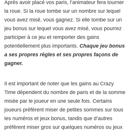
Après avoir placé vos paris, l’animateur fera tourner
la roue. Si la roue tombe sur un nombre sur lequel
vous avez misé, vous gagnez. Si elle tombe sur un
jeu bonus sur lequel vous avez misé, vous pourrez
participer à ce jeu et remporter des gains
potentiellement plus importants.
Chaque jeu bonus
a ses propres règles et ses propres façons de
gagner.
Il est important de noter que les gains au Crazy
Time dépendent du nombre de paris et de la somme
misée par le joueur en une seule fois. Certains
joueurs préfèrent miser de petites sommes sur tous
les numéros et jeux bonus, tandis que d’autres
préfèrent miser gros sur quelques numéros ou jeux