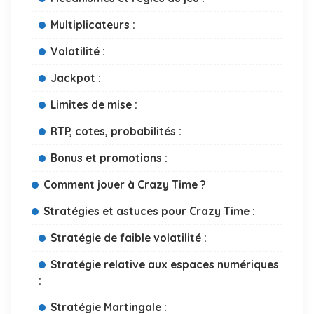
Multiplicateurs :
Volatilité :
Jackpot :
Limites de mise :
RTP, cotes, probabilités :
Bonus et promotions :
Comment jouer à Crazy Time ?
Stratégies et astuces pour Crazy Time :
Stratégie de faible volatilité :
Stratégie relative aux espaces numériques
:
Stratégie Martingale :