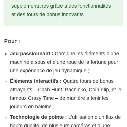
supplémentaires grâce à des fonctionnalités
et des tours de bonus innovants.
Pour :
Jeu passionnant :
Combine les éléments d’une
machine à sous et d’une roue de la fortune pour
une expérience de jeu dynamique ;
Éléments interactifs :
Quatre tours de bonus
attrayants – Cash Hunt, Pachinko, Coin Flip, et le
fameux Crazy Time – de manière à tenir les
joueurs en haleine ;
Technologie de pointe :
L’utilisation d’un flux de
haute qualité, de plusieurs caméras et d’une