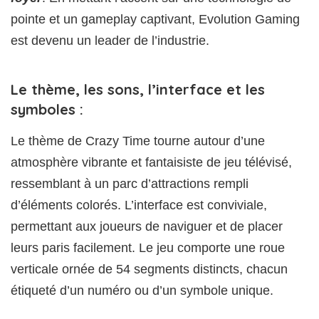
pointe et un gameplay captivant, Evolution Gaming
est devenu un leader de l’industrie.
Le thème, les sons, l’interface et les
symboles :
Le thème de Crazy Time tourne autour d’une
atmosphère vibrante et fantaisiste de jeu télévisé,
ressemblant à un parc d’attractions rempli
d’éléments colorés. L’interface est conviviale,
permettant aux joueurs de naviguer et de placer
leurs paris facilement. Le jeu comporte une roue
verticale ornée de 54 segments distincts, chacun
étiqueté d’un numéro ou d’un symbole unique.