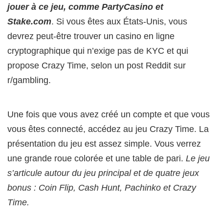
jouer à ce jeu, comme PartyCasino et
Stake.com
. Si vous êtes aux États-Unis, vous
devrez peut-être trouver un casino en ligne
cryptographique qui n’exige pas de KYC et qui
propose Crazy Time, selon un post Reddit sur
r/gambling.
Une fois que vous avez créé un compte et que vous
vous êtes connecté, accédez au jeu Crazy Time. La
présentation du jeu est assez simple. Vous verrez
une grande roue colorée et une table de pari.
Le jeu
s’articule autour du jeu principal et de quatre jeux
bonus :
Coin Flip, Cash Hunt, Pachinko et Crazy
Time.