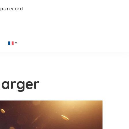
mps record
harger