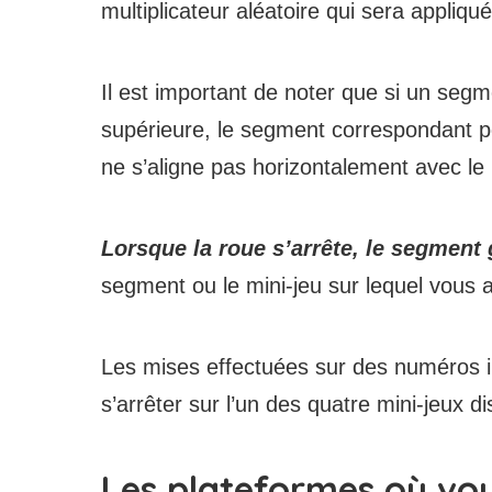
multiplicateur aléatoire qui sera appliqu
Il est important de noter que si un segm
supérieure, le segment correspondant pou
ne s’aligne pas horizontalement avec le 
Lorsque la roue s’arrête, le segment 
segment ou le mini-jeu sur lequel vous 
Les mises effectuées sur des numéros i
s’arrêter sur l’un des quatre mini-jeux 
Les plateformes où vou