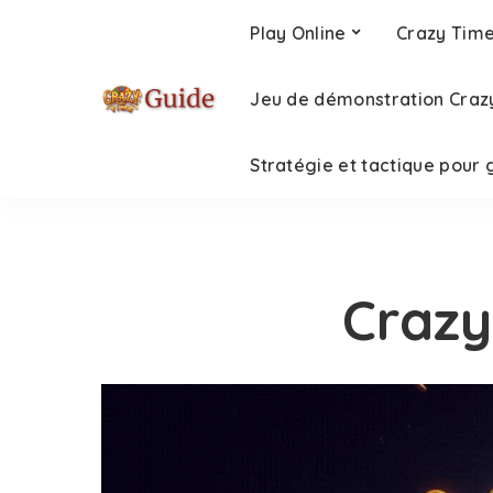
Play Online
Crazy Time
Jeu de démonstration Crazy
Stratégie et tactique pour
Crazy