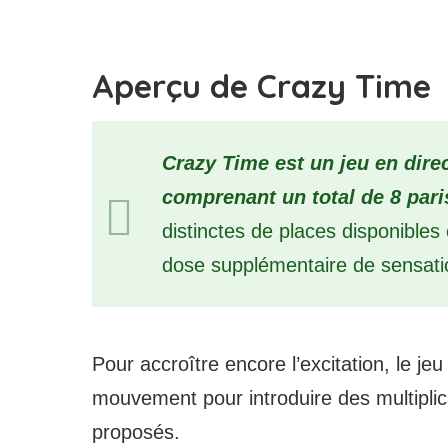
Aperçu de Crazy Time
Crazy Time est un jeu en dire
comprenant un total de 8 pari
distinctes de places disponibles
dose supplémentaire de sensati
Pour accroître encore l’excitation, le je
mouvement pour introduire des multiplic
proposés.