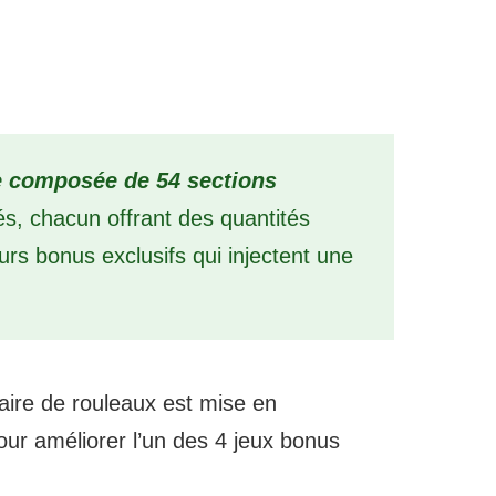
te composée de 54 sections
s, chacun offrant des quantités
urs bonus exclusifs qui injectent une
paire de rouleaux est mise en
ur améliorer l’un des 4 jeux bonus