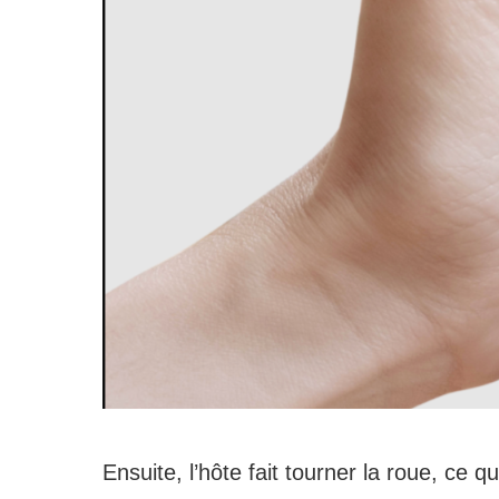
Ensuite, l’hôte fait tourner la roue, ce