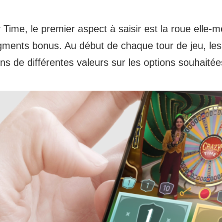
ime, le premier aspect à saisir est la roue elle-
ents bonus. Au début de chaque tour de jeu, les 
s de différentes valeurs sur les options souhaitée