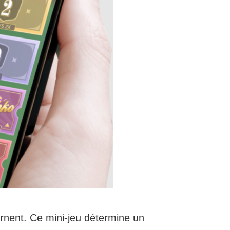
ournent. Ce mini-jeu détermine un