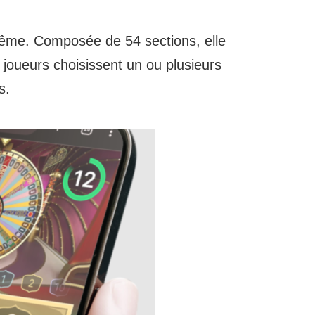
même. Composée de 54 sections, elle
joueurs choisissent un ou plusieurs
s.