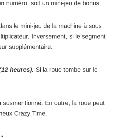
t un numéro, soit un mini-jeu de bonus.
 dans le mini-jeu de la machine à sous
tiplicateur. Inversement, si le segment
teur supplémentaire.
(12 heures).
Si la roue tombe sur le
 susmentionné. En outre, la roue peut
fameux Crazy Time.
: