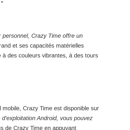
r personnel, Crazy Time offre un
rand et ses capacités matérielles
 à des couleurs vibrantes, à des tours
l mobile, Crazy Time est disponible sur
d’exploitation Android, vous pouvez
onus de Crazy Time en appuyant