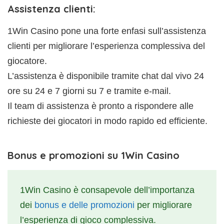
Assistenza clienti:
1Win Casino pone una forte enfasi sull’assistenza
clienti per migliorare l’esperienza complessiva del
giocatore.
L’assistenza è disponibile tramite chat dal vivo 24
ore su 24 e 7 giorni su 7 e tramite e-mail.
Il team di assistenza è pronto a rispondere alle
richieste dei giocatori in modo rapido ed efficiente.
Bonus e promozioni su 1Win Casino
1Win Casino è consapevole dell’importanza
dei
bonus e delle promozioni
per migliorare
l’esperienza di gioco complessiva.