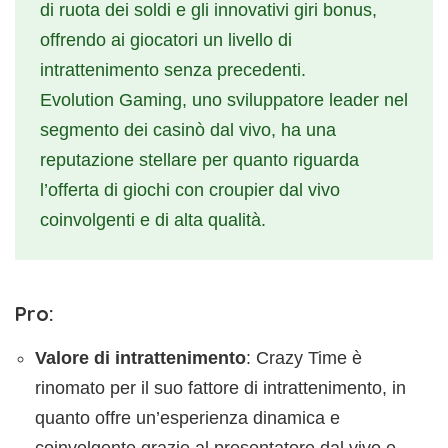
di ruota dei soldi e gli innovativi giri bonus,
offrendo ai giocatori un livello di
intrattenimento senza precedenti.
Evolution Gaming, uno sviluppatore leader nel
segmento dei casinò dal vivo, ha una
reputazione stellare per quanto riguarda
l’offerta di giochi con croupier dal vivo
coinvolgenti e di alta qualità.
Pro:
Valore di intrattenimento
: Crazy Time è
rinomato per il suo fattore di intrattenimento, in
quanto offre un’esperienza dinamica e