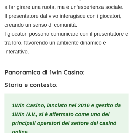
a far girare una ruota, ma è un’esperienza sociale.
Il presentatore dal vivo interagisce con i giocatori,
creando un senso di comunità.
I giocatori possono comunicare con il presentatore e
tra loro, favorendo un ambiente dinamico e
interattivo.
Panoramica di 1win Casino:
Storia e contesto:
1Win Casino, lanciato nel 2016 e gestito da
1Win N.V., si è affermato come uno dei
principali operatori del settore dei casinò
online.
.