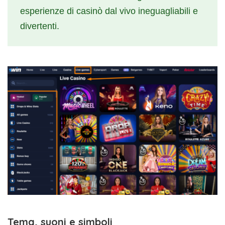
esperienze di casinò dal vivo ineguagliabili e
divertenti.
Tema, suoni e simboli