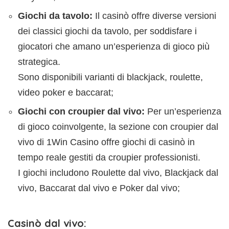
Giochi da tavolo:
Il casinò offre diverse versioni
dei classici giochi da tavolo, per soddisfare i
giocatori che amano un’esperienza di gioco più
strategica.
Sono disponibili varianti di blackjack, roulette,
video poker e baccarat;
Giochi con croupier dal vivo:
Per un’esperienza
di gioco coinvolgente, la sezione con croupier dal
vivo di 1Win Casino offre giochi di casinò in
tempo reale gestiti da croupier professionisti.
I giochi includono Roulette dal vivo, Blackjack dal
vivo, Baccarat dal vivo e Poker dal vivo;
Casinò dal vivo: