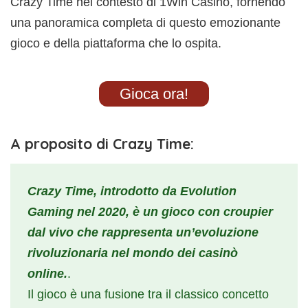
Crazy Time nel contesto di 1Win Casino, fornendo
una panoramica completa di questo emozionante
gioco e della piattaforma che lo ospita.
Gioca ora!
A proposito di Crazy Time:
Crazy Time, introdotto da Evolution
Gaming nel 2020, è un gioco con croupier
dal vivo che rappresenta un’evoluzione
rivoluzionaria nel mondo dei casinò
online.
.
Il gioco è una fusione tra il classico concetto