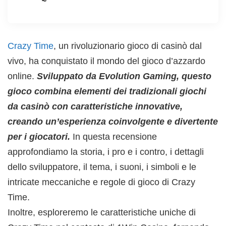
Crazy Time
, un rivoluzionario gioco di casinò dal
vivo, ha conquistato il mondo del gioco d’azzardo
online.
Sviluppato da Evolution Gaming, questo
gioco combina elementi dei tradizionali giochi
da casinò con caratteristiche innovative,
creando un’esperienza coinvolgente e divertente
per i giocatori.
In questa recensione
approfondiamo la storia, i pro e i contro, i dettagli
dello sviluppatore, il tema, i suoni, i simboli e le
intricate meccaniche e regole di gioco di Crazy
Time.
Inoltre, esploreremo le caratteristiche uniche di