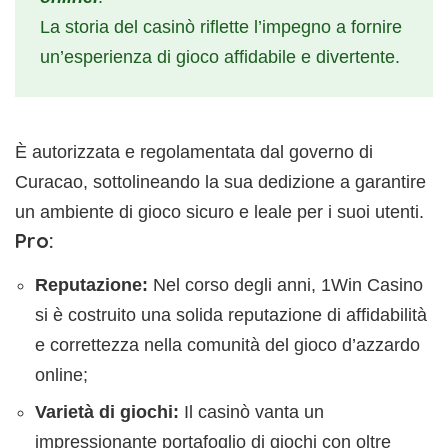
La storia del casinò riflette l’impegno a fornire
un’esperienza di gioco affidabile e divertente.
È autorizzata e regolamentata dal governo di
Curacao, sottolineando la sua dedizione a garantire
un ambiente di gioco sicuro e leale per i suoi utenti.
Pro:
Reputazione:
Nel corso degli anni, 1Win Casino
si è costruito una solida reputazione di affidabilità
e correttezza nella comunità del gioco d’azzardo
online;
Varietà di giochi:
Il casinò vanta un
impressionante portafoglio di giochi con oltre