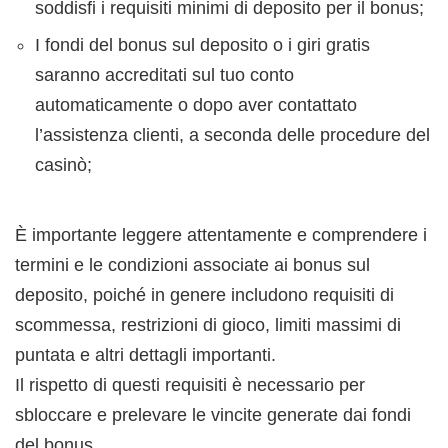
soddisfi i requisiti minimi di deposito per il bonus;
I fondi del bonus sul deposito o i giri gratis
saranno accreditati sul tuo conto
automaticamente o dopo aver contattato
l’assistenza clienti, a seconda delle procedure del
casinò;
È importante leggere attentamente e comprendere i
termini e le condizioni associate ai bonus sul
deposito, poiché in genere includono requisiti di
scommessa, restrizioni di gioco, limiti massimi di
puntata e altri dettagli importanti.
Il rispetto di questi requisiti è necessario per
sbloccare e prelevare le vincite generate dai fondi
del bonus.