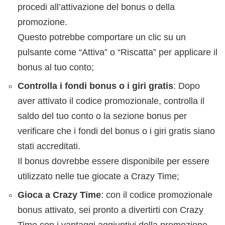
procedi all’attivazione del bonus o della
promozione.
Questo potrebbe comportare un clic su un
pulsante come “Attiva” o “Riscatta” per applicare il
bonus al tuo conto;
Controlla i fondi bonus o i giri gratis
: Dopo
aver attivato il codice promozionale, controlla il
saldo del tuo conto o la sezione bonus per
verificare che i fondi del bonus o i giri gratis siano
stati accreditati.
Il bonus dovrebbe essere disponibile per essere
utilizzato nelle tue giocate a Crazy Time;
Gioca a Crazy Time
: con il codice promozionale
bonus attivato, sei pronto a divertirti con Crazy