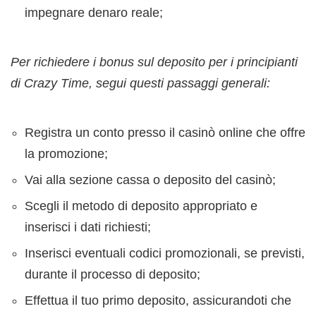
impegnare denaro reale;
Per richiedere i bonus sul deposito per i principianti
di Crazy Time, segui questi passaggi generali:
Registra un conto presso il casinò online che offre
la promozione;
Vai alla sezione cassa o deposito del casinò;
Scegli il metodo di deposito appropriato e
inserisci i dati richiesti;
Inserisci eventuali codici promozionali, se previsti,
durante il processo di deposito;
Effettua il tuo primo deposito, assicurandoti che