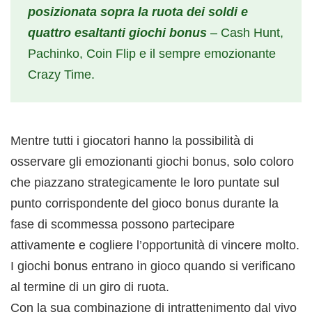
posizionata sopra la ruota dei soldi e
quattro esaltanti giochi bonus
– Cash Hunt,
Pachinko, Coin Flip e il sempre emozionante
Crazy Time.
Mentre tutti i giocatori hanno la possibilità di
osservare gli emozionanti giochi bonus, solo coloro
che piazzano strategicamente le loro puntate sul
punto corrispondente del gioco bonus durante la
fase di scommessa possono partecipare
attivamente e cogliere l’opportunità di vincere molto.
I giochi bonus entrano in gioco quando si verificano
al termine di un giro di ruota.
Con la sua combinazione di intrattenimento dal vivo