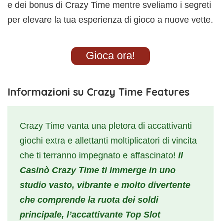
e dei bonus di Crazy Time mentre sveliamo i segreti
per elevare la tua esperienza di gioco a nuove vette.
Gioca ora!
Informazioni su Crazy Time Features
Crazy Time vanta una pletora di accattivanti
giochi extra e allettanti moltiplicatori di vincita
che ti terranno impegnato e affascinato!
Il
Casinò Crazy Time ti immerge in uno
studio vasto, vibrante e molto divertente
che comprende la ruota dei soldi
principale, l’accattivante Top Slot