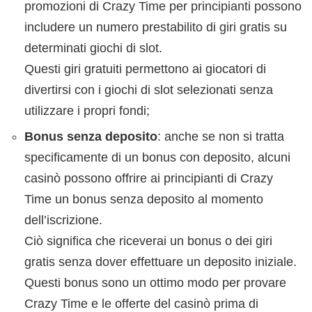
promozioni di Crazy Time per principianti possono
includere un numero prestabilito di giri gratis su
determinati giochi di slot.
Questi giri gratuiti permettono ai giocatori di
divertirsi con i giochi di slot selezionati senza
utilizzare i propri fondi;
Bonus senza deposito
: anche se non si tratta
specificamente di un bonus con deposito, alcuni
casinò possono offrire ai principianti di Crazy
Time un bonus senza deposito al momento
dell’iscrizione.
Ciò significa che riceverai un bonus o dei giri
gratis senza dover effettuare un deposito iniziale.
Questi bonus sono un ottimo modo per provare
Crazy Time e le offerte del casinò prima di