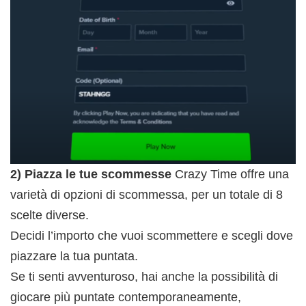
2) Piazza le tue scommesse
Crazy Time offre una
varietà di opzioni di scommessa, per un totale di 8
scelte diverse.
Decidi l’importo che vuoi scommettere e scegli dove
piazzare la tua puntata.
Se ti senti avventuroso, hai anche la possibilità di
giocare più puntate contemporaneamente,