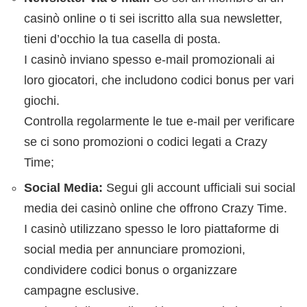
casinò online o ti sei iscritto alla sua newsletter,
tieni d’occhio la tua casella di posta.
I casinò inviano spesso e-mail promozionali ai
loro giocatori, che includono codici bonus per vari
giochi.
Controlla regolarmente le tue e-mail per verificare
se ci sono promozioni o codici legati a Crazy
Time;
Social Media:
Segui gli account ufficiali sui social
media dei casinò online che offrono Crazy Time.
I casinò utilizzano spesso le loro piattaforme di
social media per annunciare promozioni,
condividere codici bonus o organizzare
campagne esclusive.