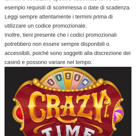
esempio requisiti di scommessa o date di scadenza.
Leggi sempre attentamente i termini prima di
utilizzare un codice promozionale.
Inoltre, tieni presente che i codici promozionali
potrebbero non essere sempre disponibili o
accessibili, poiché sono soggetti alla discrezione dei
casinò e possono variare nel tempo.