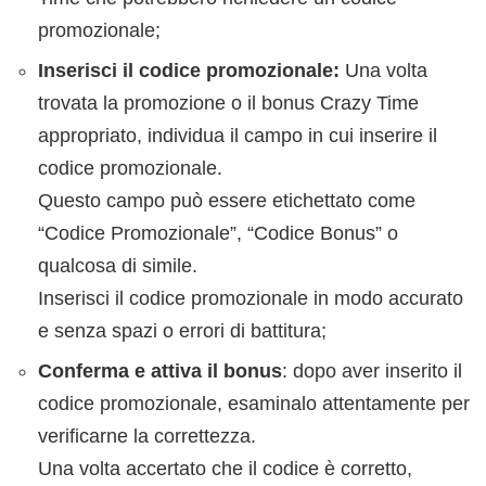
promozionale;
Inserisci il codice promozionale:
Una volta
trovata la promozione o il bonus Crazy Time
appropriato, individua il campo in cui inserire il
codice promozionale.
Questo campo può essere etichettato come
“Codice Promozionale”, “Codice Bonus” o
qualcosa di simile.
Inserisci il codice promozionale in modo accurato
e senza spazi o errori di battitura;
Conferma e attiva il bonus
: dopo aver inserito il
codice promozionale, esaminalo attentamente per
verificarne la correttezza.
Una volta accertato che il codice è corretto,