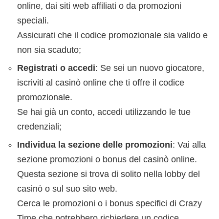
online, dai siti web affiliati o da promozioni
speciali.
Assicurati che il codice promozionale sia valido e
non sia scaduto;
Registrati o accedi
: Se sei un nuovo giocatore,
iscriviti al casinò online che ti offre il codice
promozionale.
Se hai già un conto, accedi utilizzando le tue
credenziali;
Individua la sezione delle promozioni
: Vai alla
sezione promozioni o bonus del casinò online.
Questa sezione si trova di solito nella lobby del
casinò o sul suo sito web.
Cerca le promozioni o i bonus specifici di Crazy
Time che potrebbero richiedere un codice