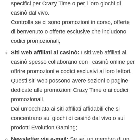
specifici per Crazy Time o per i loro giochi di
casinò dal vivo.
Controlla se ci sono promozioni in corso, offerte
di benvenuto o offerte esclusive che includono
codici promozionali;
Siti web affiliati ai casinò:
I siti web affiliati ai
casinò spesso collaborano con i casinò online per
offrire promozioni e codici esclusivi ai loro lettori.
Questi siti web possono avere sezioni o pagine
dedicate alle promozioni Crazy Time o ai codici
promozionali.
Dai un’occhiata ai siti affiliati affidabili che si
concentrano sui giochi di casinò dal vivo o sui
prodotti Evolution Gaming;
Newsletter via e-mail:
Se sei un membro di un